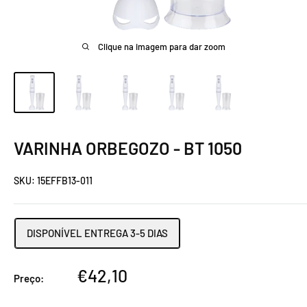
Clique na imagem para dar zoom
VARINHA ORBEGOZO - BT 1050
SKU:
15EFFB13-011
DISPONÍVEL ENTREGA 3-5 DIAS
Preço
€42,10
Preço:
promocional