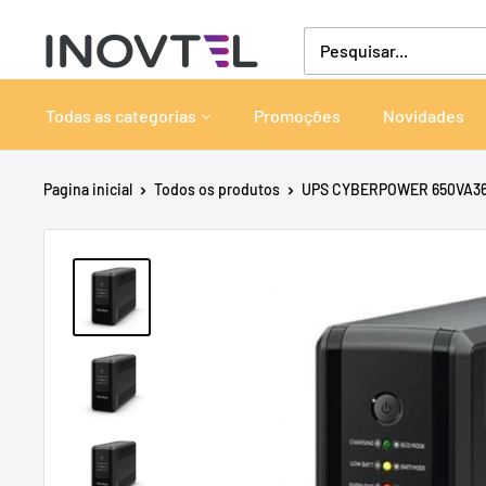
Pular
Inovtel
para
o
conteúdo
Todas as categorias
Promoções
Novidades
Pagina inicial
Todos os produtos
UPS CYBERPOWER 650VA3