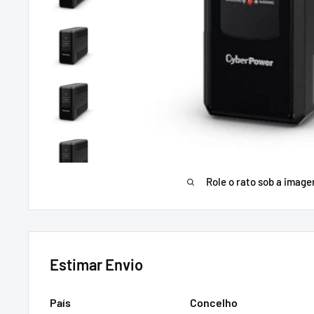
Role o rato sob a imag
Estimar Envio
País
Concelho