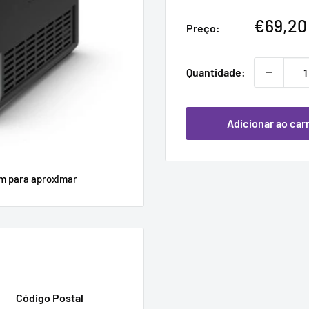
Preço
€69,20
Preço:
promoc
Quantidade:
Adicionar ao car
em para aproximar
Código Postal