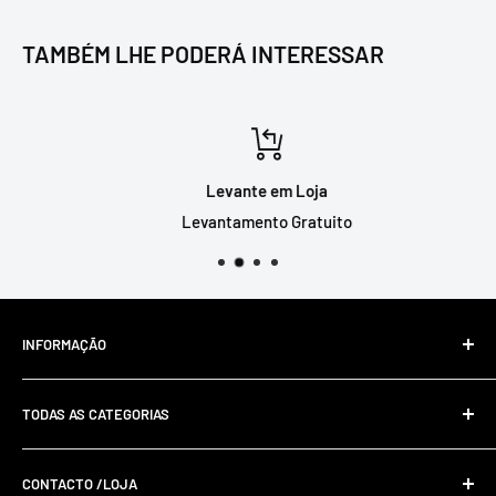
TAMBÉM LHE PODERÁ INTERESSAR
Levante em Loja
Levantamento Gratuito
INFORMAÇÃO
Livro de Reclamações Online
TODAS AS CATEGORIAS
Resolução De Litígios Online
Política De Privacidade E Cookies
CONTACTO /LOJA
Envios e Devoluções