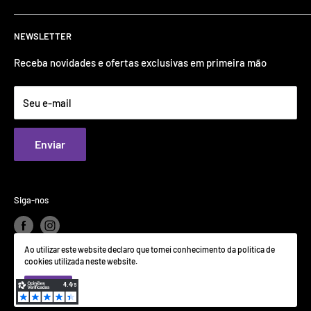
Termos e Condições
+351 220 991 380 (Chamada para rede fixa nacional)
NEWSLETTER
Rua do Comércio 682, 4535-065, LOUROSA
Sobre Nós
suporte@inovtel.pt
Receba novidades e ofertas exclusivas em primeira mão
Seu e-mail
Enviar
Siga-nos
Ao utilizar este website declaro que tomei conhecimento da politica de
cookies utilizada neste website.
© 2026 Inovtel
Aceito
Com tecnologia Shopify