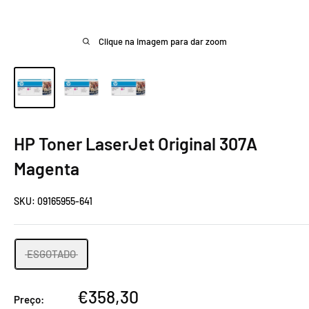
Clique na imagem para dar zoom
HP Toner LaserJet Original 307A
Magenta
SKU:
09165955-641
ESGOTADO
Preço
€358,30
Preço: