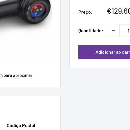
Preço
€129,6
Preço:
promoc
Quantidade:
Adicionar ao car
em para aproximar
Código Postal