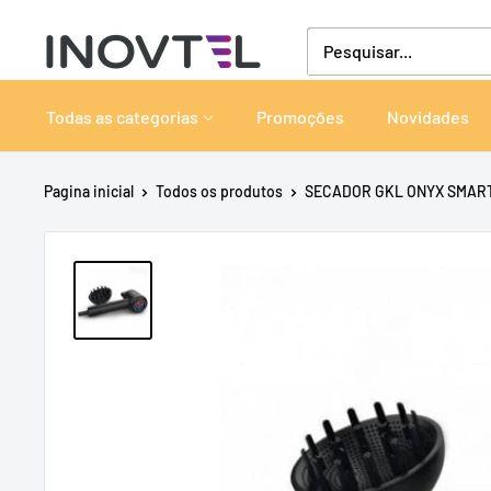
Pular
Inovtel
para
o
conteúdo
Todas as categorias
Promoções
Novidades
Pagina inicial
Todos os produtos
SECADOR GKL ONYX SMART 