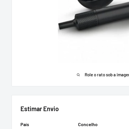
Role o rato sob a imag
Estimar Envio
País
Concelho