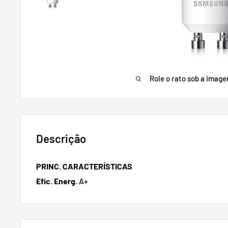
Role o rato sob a imag
Descrição
PRINC. CARACTERÍSTICAS
Efic. Energ.
A+