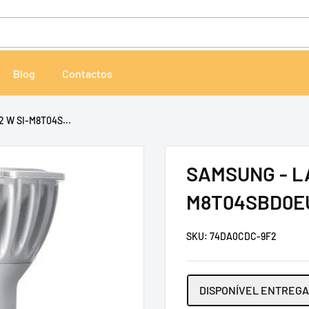
Blog
Contactos
2 W SI-M8T04S...
SAMSUNG - LA
M8T04SBD0E
SKU:
74DA0CDC-9F2
DISPONÍVEL ENTREGA 