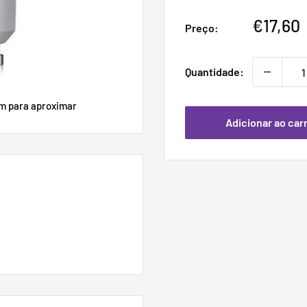
Preço
€17,60
Preço:
promoc
Quantidade:
em para aproximar
Adicionar ao car