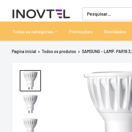
Pular
Inovtel
para
o
conteúdo
Todas as categorias
Promoções
Novidades
Pagina inicial
Todos os produtos
SAMSUNG - LAMP. PAR16 3,