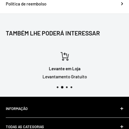
Política de reembolso
TAMBÉM LHE PODERÁ INTERESSAR
Levante em Loja
Levantamento Gratuito
INFORMAÇÃO
Livro de Reclamações Online
TODAS AS CATEGORIAS
Resolução De Litígios Online