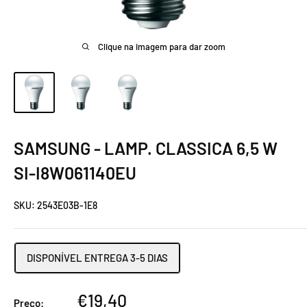
Clique na imagem para dar zoom
SAMSUNG - LAMP. CLASSICA 6,5 W
SI-I8W061140EU
SKU:
2543E03B-1E8
DISPONÍVEL ENTREGA 3-5 DIAS
Preço
€19,40
Preço: