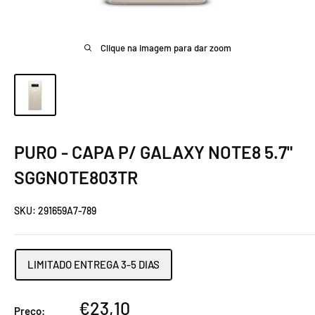
Clique na imagem para dar zoom
PURO - CAPA P/ GALAXY NOTE8 5.7"
SGGNOTE803TR
SKU:
291659A7-789
LIMITADO ENTREGA 3-5 DIAS
Preço
€23,10
Preço: