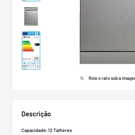
Role o rato sob a imag
Descrição
Capacidade:12 Talheres