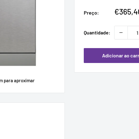
Preço
€365,4
Preço:
promoc
Quantidade:
Adicionar ao car
em para aproximar