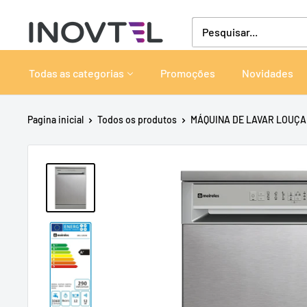
Pular
Inovtel
para
o
conteúdo
Todas as categorias
Promoções
Novidades
Pagina inicial
Todos os produtos
MÁQUINA DE LAVAR LOUÇA 