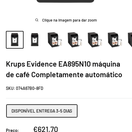
Clique na imagem para dar zoom
Krups Evidence EA895N10 máquina
de café Completamente automático
SKU:
074A67B0-8FD
DISPONÍVEL ENTREGA 3-5 DIAS
Preço
€621,70
Preço: