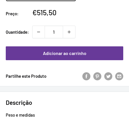
Preço
€515,50
Preço:
promocional
Quantidade:
Adicionar ao carrinho
Partilhe este Produto
Descrição
Peso e medidas