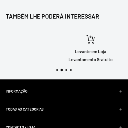
TAMBÉM LHE PODERÁ INTERESSAR
Levante em Loja
Levantamento Gratuito
INFORMAÇÃO
Livro de Reclamações Online
TODAS AS CATEGORIAS
Resolução De Litígios Online
Política De Privacidade E Cookies
CONTACTO /LOJA