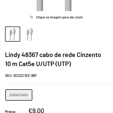
Clique na imagem para dar zoom
Lindy 48367 cabo de rede Cinzento
10 m Cat5e U/UTP (UTP)
SKU:
BC02C1EE-86F
ESGOTADO
Preço
€9,00
Preço: