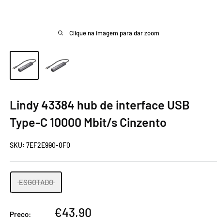
Clique na imagem para dar zoom
Lindy 43384 hub de interface USB
Type-C 10000 Mbit/s Cinzento
SKU:
7EF2E990-0F0
ESGOTADO
Preço
€43,90
Preço: