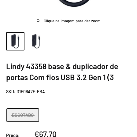
Clique na imagem para dar zoom
Lindy 43358 base & duplicador de
portas Com fios USB 3.2 Gen 1 (3
SKU:
D1F06A7E-EBA
ESGOTADO
Preço
€67,70
Preço: