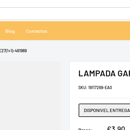
Blog
Contactos
7(1+1)-461969
LAMPADA GAR
SKU:
19117269-EA0
DISPONIVEL ENTREGA 
Preço
€3,90
Preço: