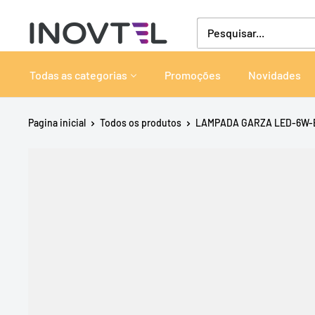
Pular
Inovtel
para
o
conteúdo
Todas as categorias
Promoções
Novidades
Pagina inicial
Todos os produtos
LAMPADA GARZA LED-6W-E2