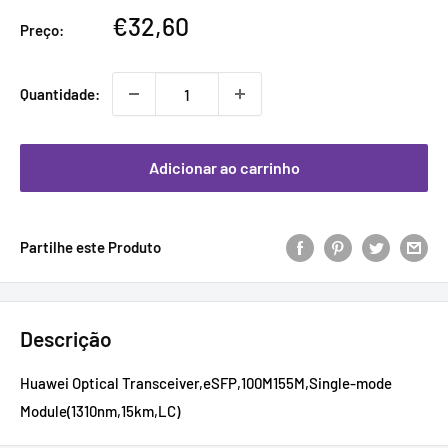
Preço
€32,60
Preço:
promocional
Quantidade:
Adicionar ao carrinho
Partilhe este Produto
Descrição
Huawei Optical Transceiver,eSFP,100M155M,Single-mode
Module(1310nm,15km,LC)