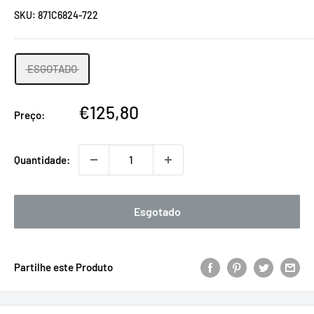
SKU:
871C6824-722
ESGOTADO
Preço
€125,80
Preço:
promocional
Quantidade:
Esgotado
Partilhe este Produto