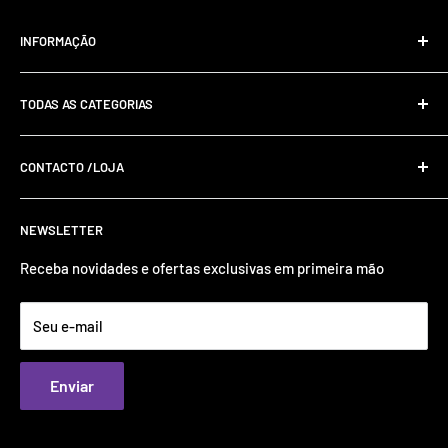
INFORMAÇÃO
Livro de Reclamações Online
TODAS AS CATEGORIAS
Resolução De Litígios Online
Política De Privacidade E Cookies
CONTACTO /LOJA
Envios e Devoluções
Termos e Condições
+351 220 991 380 (Chamada para rede fixa nacional)
NEWSLETTER
Rua do Comércio 682, 4535-065, LOUROSA
Sobre Nós
suporte@inovtel.pt
Receba novidades e ofertas exclusivas em primeira mão
Seu e-mail
Enviar