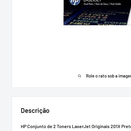
Role o rato sob a imag
Descrição
HP Conjunto de 2 Toners LaserJet Originais 201X Pre