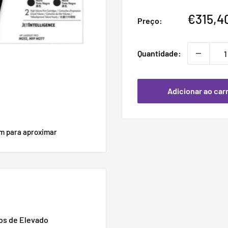
Preço
€315,4
Preço:
promoc
Quantidade:
Adicionar ao car
em para aproximar
tos de Elevado