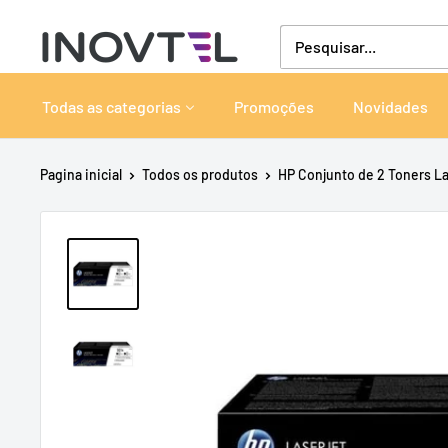
Pular
Inovtel
para
o
conteúdo
Todas as categorias
Promoções
Novidades
Pagina inicial
Todos os produtos
HP Conjunto de 2 Toners La