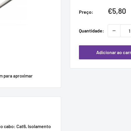
Preço
€5,80
Preço:
promoc
Quantidade:
Adicionar ao car
em para aproximar
o cabo: Cat6, Isolamento