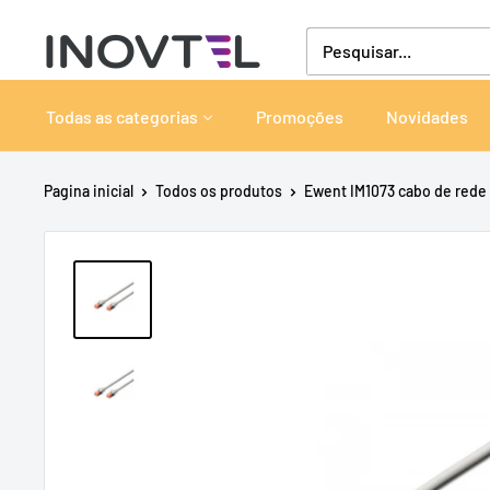
Pular
Inovtel
para
o
conteúdo
Todas as categorias
Promoções
Novidades
Pagina inicial
Todos os produtos
Ewent IM1073 cabo de rede C