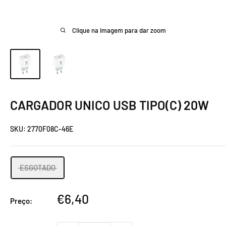
Clique na imagem para dar zoom
CARGADOR UNICO USB TIPO(C) 20W
SKU:
2770F08C-46E
ESGOTADO
Preço
€6,40
Preço:
promocional