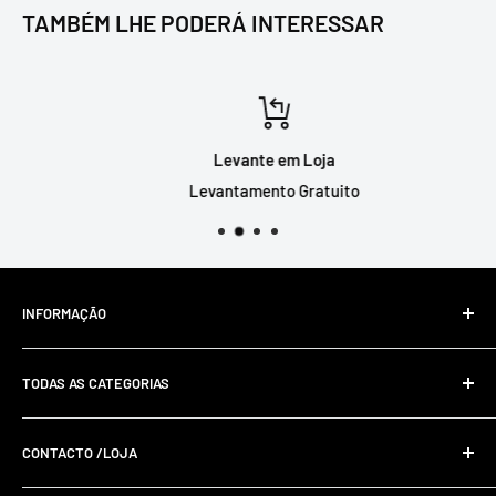
TAMBÉM LHE PODERÁ INTERESSAR
Levante em Loja
Levantamento Gratuito
INFORMAÇÃO
Livro de Reclamações Online
TODAS AS CATEGORIAS
Resolução De Litígios Online
Política De Privacidade E Cookies
CONTACTO /LOJA
Envios e Devoluções
Termos e Condições
+351 220 991 380 (Chamada para rede fixa nacional)