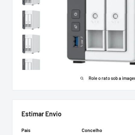
Role o rato sob a imag
Estimar Envio
País
Concelho