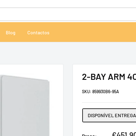
Blog
Contactos
2-BAY ARM 4C
SKU:
859930B6-95A
DISPONÍVEL ENTREGA 
Preço
€451,9
Preço: