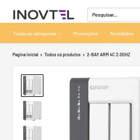
Pular
Inovtel
para
o
conteúdo
Todas as categorias
Promoções
Novidades
Pagina inicial
Todos os produtos
2-BAY ARM 4C 2.0GHZ