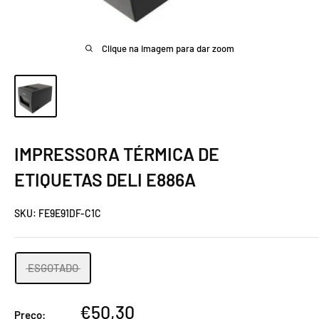
Clique na imagem para dar zoom
IMPRESSORA TÉRMICA DE
ETIQUETAS DELI E886A
SKU:
FE9E91DF-C1C
ESGOTADO
Preço
€50,30
Preço: