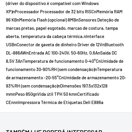
(driver do dispositivo é compatível com Windows
XP)nProcessador Processador de 32 bits RISCnMemória RAM
96 KBnMemória Flash (opcional) 8MBnSensores Deteção de
marcas pretas, papel esgotado, marcas de costura, tampa
aberta, temperatura da cabeça térmica.nInterface
USBnConector de gaveta de dinheiro Driver de 12VnBluetooth
DL-886AWnEntrada AC 100-240V, 50-60Hz, 0.6AnSaída DC
8,5V 3AnTemperatura de funcionamento 0-40°CnUmidade de
funcionamento 30-90%RH (sem condensação)nTemperatura
de armazenamento -20-55°CnUmidade de armazenamento 20-
93%RH (sem condensação)nDimensões 197,5x132x128
mmnPeso 850gnVida útil TPH 50 kmnCertificado
CEnnnImpressora Térmica de Etiquetas Deli E886a