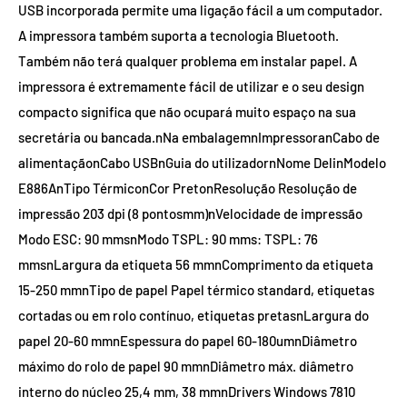
USB incorporada permite uma ligação fácil a um computador.
A impressora também suporta a tecnologia Bluetooth.
Também não terá qualquer problema em instalar papel. A
impressora é extremamente fácil de utilizar e o seu design
compacto significa que não ocupará muito espaço na sua
secretária ou bancada.nNa embalagemnImpressoranCabo de
alimentaçãonCabo USBnGuia do utilizadornNome DelinModelo
E886AnTipo TérmiconCor PretonResolução Resolução de
impressão 203 dpi (8 pontosmm)nVelocidade de impressão
Modo ESC: 90 mmsnModo TSPL: 90 mms: TSPL: 76
mmsnLargura da etiqueta 56 mmnComprimento da etiqueta
15-250 mmnTipo de papel Papel térmico standard, etiquetas
cortadas ou em rolo contínuo, etiquetas pretasnLargura do
papel 20-60 mmnEspessura do papel 60-180umnDiâmetro
máximo do rolo de papel 90 mmnDiâmetro máx. diâmetro
interno do núcleo 25,4 mm, 38 mmnDrivers Windows 7810