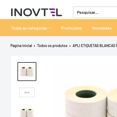
Pular
Inovtel
para
o
conteúdo
Todas as categorias
Promoções
Novidades
Pagina inicial
Todos os produtos
APLI ETIQUETAS BLANCAS 