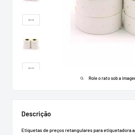
Role o rato sob a imag
Descrição
Etiquetas de preços retangulares para etiquetadora apl