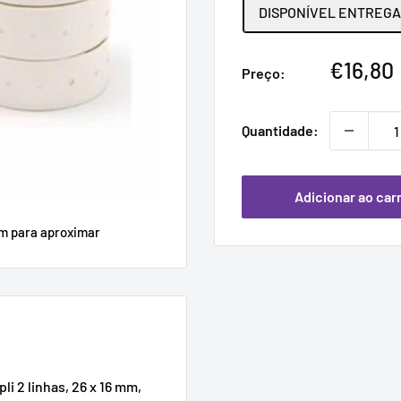
DISPONÍVEL ENTREGA 
Preço
€16,80
Preço:
promoc
Quantidade:
Adicionar ao car
em para aproximar
i 2 linhas, 26 x 16 mm,